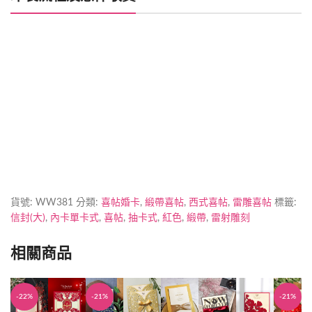
喜帖製作時間
加印急件
貨號:
WW381
分類:
喜帖婚卡
,
緞帶喜帖
,
西式喜帖
,
雷雕喜帖
標籤:
信封(大)
,
內卡單卡式
,
喜帖
,
抽卡式
,
紅色
,
緞帶
,
雷射雕刻
相關商品
-22%
-21%
-21%