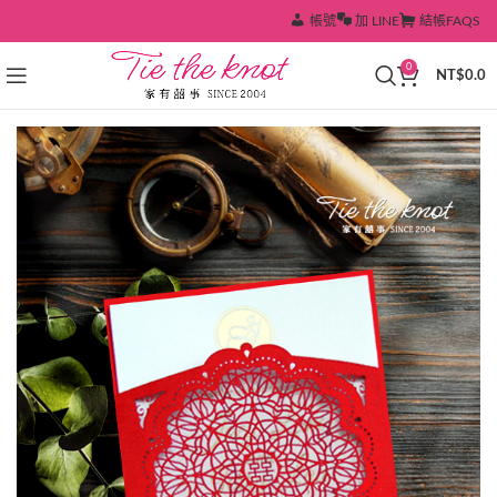
帳號
加 LINE
結帳
FAQS
0
NT$
0.0