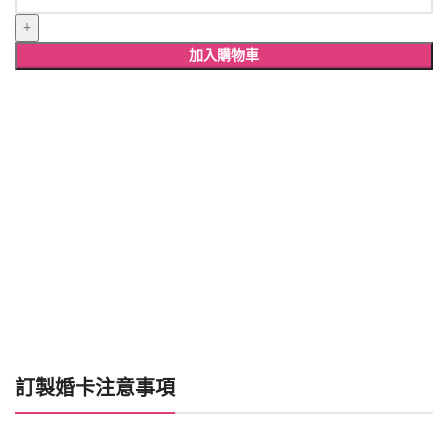
雷
射
雕
加入購物車
刻
婚
卡
數
量
訂製婚卡注意事項