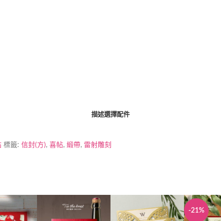
描述
選擇配件
帖
標籤:
信封(方)
,
喜帖
,
緞帶
,
雷射雕刻
-21%