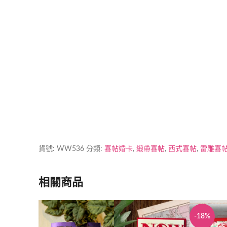
喜帖製作時間
加印急件
貨號:
WW536
分類:
喜帖婚卡
,
緞帶喜帖
,
西式喜帖
,
雷雕喜
相關商品
-18%