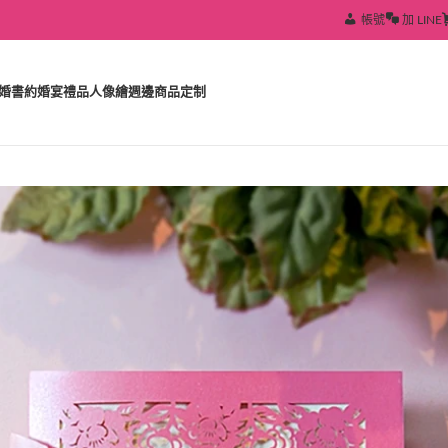
帳號
加 LINE
婚書約
婚宴禮品
人像繪
週邊商品定制