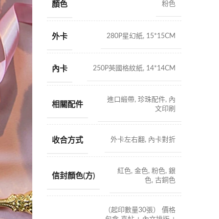
顏色
粉色
外卡
280P星幻紙, 15*15CM
內卡
250P英國格紋紙, 14*14CM
進口緞帶, 珍珠配件, 內
相關配件
文印刷
收合方式
外卡左右翻, 內卡對折
紅色, 金色, 粉色, 銀
信封顏色(方)
色, 古銅色
（起印數量30張） 價格