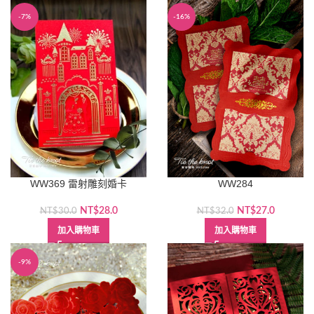
格：
格：
-7%
-16%
NT$35.0。
NT$28.
WW369 雷射雕刻婚卡
WW284
原
目
原
目
NT$
28.0
NT$
27.0
NT$
30.0
NT$
32.0
始
前
始
前
加入購物車
加入購物車
價
價
價
價
格：
格：
格：
格：
-9%
NT$30.0。
NT$28.0。
NT$32.0。
NT$27.