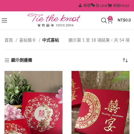
帳號
加 LINE
結帳
FAQS
0
NT$
0.0
依
首頁
喜帖婚卡
中式喜帖
顯示第 1 至 18 項結果，共 54 項
熱
銷
度
顯示側邊欄
排
序