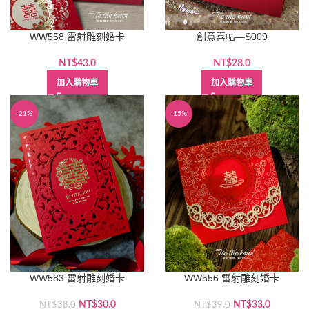
WW558 雷射雕刻婚卡
創意喜帖—S009
NT$
43.0
NT$
28.0
加入購物車
加入購物車
-21%
-15%
WW583 雷射雕刻婚卡
WW556 雷射雕刻婚卡
原
目
原
目
NT$
30.0
NT$
33.0
NT$
38.0
NT$
39.0