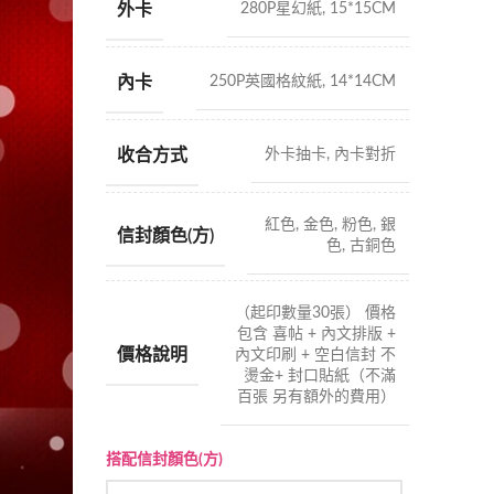
外卡
280P星幻紙, 15*15CM
內卡
250P英國格紋紙, 14*14CM
收合方式
外卡抽卡, 內卡對折
紅色, 金色, 粉色, 銀
信封顏色(方)
色, 古銅色
（起印數量30張） 價格
包含 喜帖 + 內文排版 +
價格說明
內文印刷 + 空白信封 不
燙金+ 封口貼紙（不滿
百張 另有額外的費用）
搭配信封顏色(方)