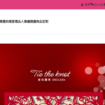
帳號
加 LINE
婚書約
婚宴禮品
人像繪
週邊商品定制