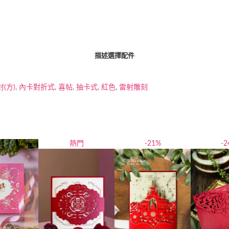
描述
選擇配件
(方)
,
內卡對折式
,
喜帖
,
抽卡式
,
紅色
,
雷射雕刻
熱門
-21%
-2