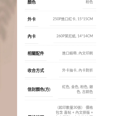
顏色
粉色
外卡
250P進口紅卡, 15*15CM
內卡
260P萊尼紙, 14*14CM
相關配件
進口緞帶, 內文印刷
收合方式
外卡抽卡, 內卡對折
紅色, 金色, 粉色, 銀
信封顏色(方)
色, 古銅色
（起印數量30張） 價格
包含 喜帖 + 內文排版 +