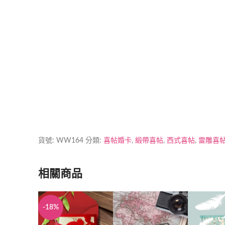
加印急件
貨號:
WW164
分類:
喜帖婚卡
,
緞帶喜帖
,
西式喜帖
,
雷雕喜
相關商品
-18%