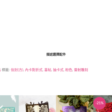
描述
選擇配件
帖
標籤:
信封(方)
,
內卡對折式
,
喜帖
,
抽卡式
,
粉色
,
雷射雕刻
-21%