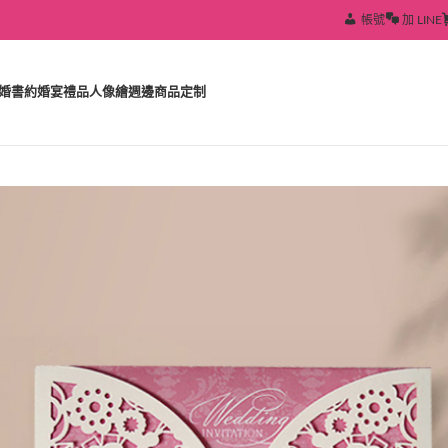
帳號
加 LINE
婚書約
婚宴禮品
人像繪
週邊商品定制