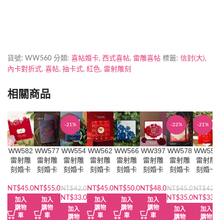
貨號:
WW560
分類:
喜帖婚卡
,
西式喜帖
,
雷雕喜帖
標籤:
信封(大)
,
內卡對折式
,
喜帖
,
抽卡式
,
紅色
,
雷射雕刻
相關商品
-21%
熱門
-22%
-21%
WW582
WW577
WW554
WW562
WW566
WW397
WW578
WW555
雷射雕
雷射雕
雷射雕
雷射雕
雷射雕
雷射雕
雷射雕
雷射雕
刻婚卡
刻婚卡
刻婚卡
刻婚卡
刻婚卡
刻婚卡
刻婚卡
刻婚卡
NT$
45.0
NT$
55.0
NT$
45.0
NT$
50.0
NT$
48.0
NT$
42.0
NT$
45.0
NT$
42.0
原
目
原
目
原
NT$
33.0
NT$
35.0
NT$
33.0
加入
加入
加入
加入
加入
始
前
始
前
始
購物
購物
購物
購物
購物
加入
加入
加入
車
車
價
價
車
車
車
價
價
價
購物
購物
購物