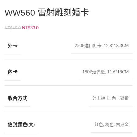
WW560 雷射雕刻婚卡
原
目
NT$
33.0
NT$
40.0
始
前
價
價
外卡
250P進口紅卡, 12.8*18.3CM
格：
格：
NT$40.0。
NT$33.0。
內卡
180P炫光紙, 11.6*18CM
收合方式
外卡抽卡, 內卡對折
信封顏色(大)
紅色, 粉色, 古典金