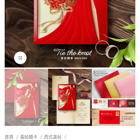
點擊放大
首頁
喜帖婚卡
西式喜帖