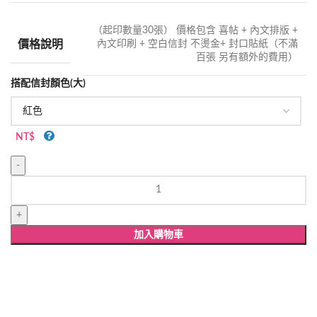
（起印數量30張） 價格包含 喜帖 + 內文排版 +
價格說明
內文印刷 + 空白信封 不燙金+ 封口貼紙（不滿
百張 另有額外的費用）
搭配信封顏色(大)
NT$
WW560
雷
射
雕
加入購物車
刻
婚
卡
數
量