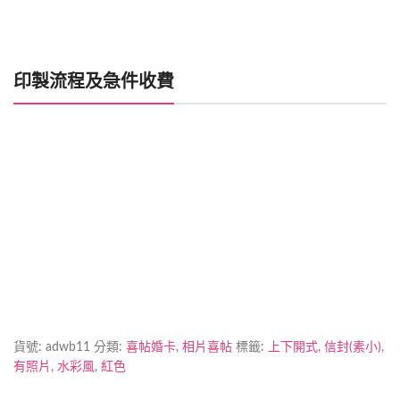
印製流程及急件收費
喜帖製作時間
加印急件
貨號:
adwb11
分類:
喜帖婚卡
,
相片喜帖
標籤:
上下開式
,
信封(素小)
,
有照片
,
水彩風
,
紅色