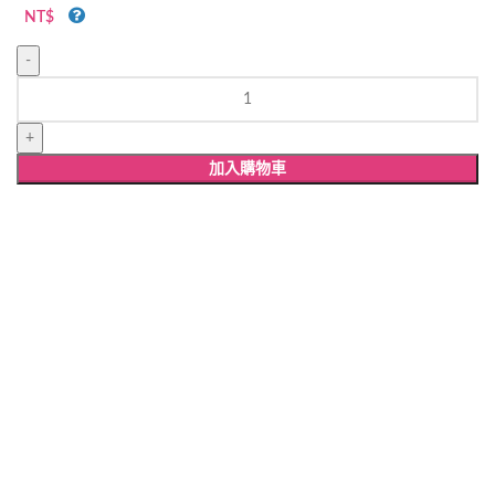
NT$
C11
相
片
喜
加入購物車
帖
數
量