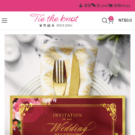
帳號
加 LINE
結帳
FAQS
0
NT$
0.0