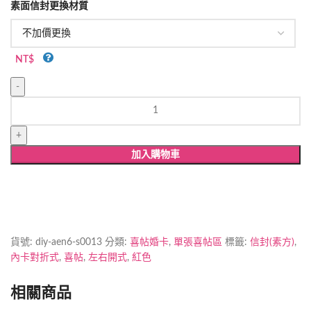
素面信封更換材質
NT$
單
張
喜
帖-013
加入購物車
數
量
貨號:
diy-aen6-s0013
分類:
喜帖婚卡
,
單張喜帖區
標籤:
信封(素方)
,
內卡對折式
,
喜帖
,
左右開式
,
紅色
相關商品