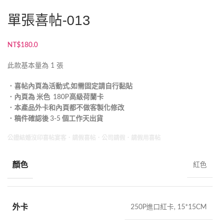
單張喜帖-013
NT$
180.0
此款基本量為 1 張
．喜帖內頁為活動式,如需固定請自行黏貼
．內頁為 米色 180P高級荷蘭卡
．本產品外卡和內頁都不做客製化修改
．稿件確認後 3-5 個工作天出貨
公證結婚沒印喜帖宴客．請假喜帖．公司請假．請假用喜帖
顏色
紅色
外卡
250P進口紅卡, 15*15CM