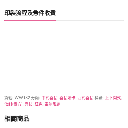
印製流程及急件收費
喜帖製作時間
加印急件
貨號:
WW182
分類:
中式喜帖
,
喜帖婚卡
,
西式喜帖
標籤:
上下開式
,
信封(素方)
,
喜帖
,
紅色
,
雷射雕刻
相關商品