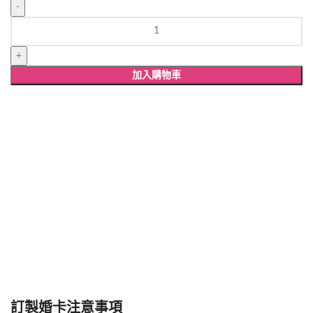
WW182
雷
射
雕
加入購物車
刻
婚
卡
數
量
訂製婚卡注意事項