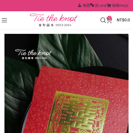
帳號
加 LINE
結帳
FAQS
0
NT$
0.0