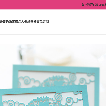
帳號
加 LINE
婚書約
婚宴禮品
人像繪
週邊商品定制