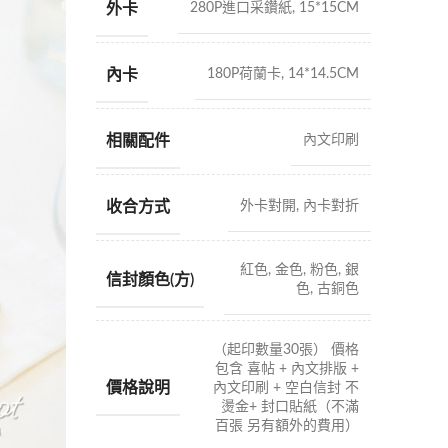
外卡
280P進口采鑽紙, 15*15CM
內卡
180P荷蘭卡, 14*14.5CM
相關配件
內文印刷
收合方式
外卡對開, 內卡對折
紅色, 金色, 粉色, 銀
信封顏色(方)
色, 古銅色
（起印數量30張） 價格
包含 喜帖 + 內文排版 +
價格說明
內文印刷 + 空白信封 不
燙金+ 封口貼紙（不滿
百張 另有額外的費用）