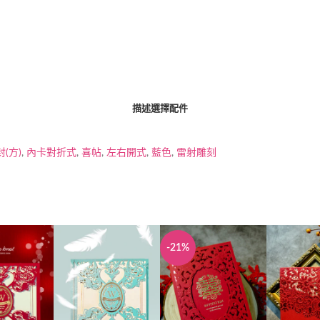
描述
選擇配件
(方)
,
內卡對折式
,
喜帖
,
左右開式
,
藍色
,
雷射雕刻
-21%