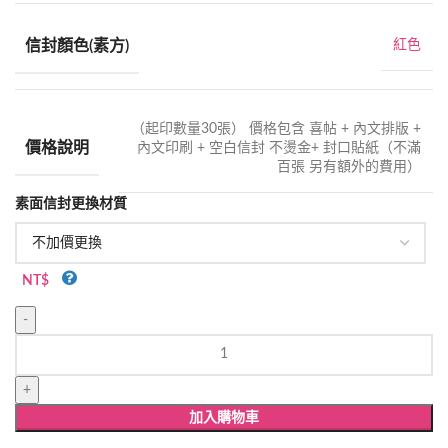
信封顏色(素方)
紅色
（起印數量30張） 價格包含 喜帖 + 內文排版 +
價格說明
內文印刷 + 空白信封 不燙金+ 封口貼紙（不滿
百張 另有額外的費用）
素面信封更換材質
NT$
W0085
雷
射
雕
加入購物車
刻