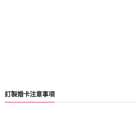
婚
卡
數
量
訂製婚卡注意事項