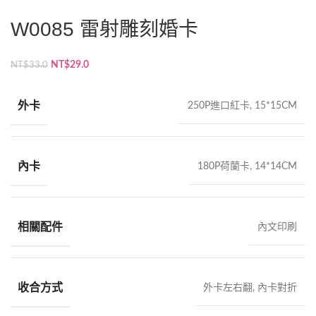
W0085 雷射雕刻婚卡
原
目
NT$
29.0
NT$
33.0
始
前
價
價
外卡
250P進口紅卡, 15*15CM
格：
格：
NT$33.0。
NT$29.0。
內卡
180P荷蘭卡, 14*14CM
相關配件
內文印刷
收合方式
外卡左右翻, 內卡對折