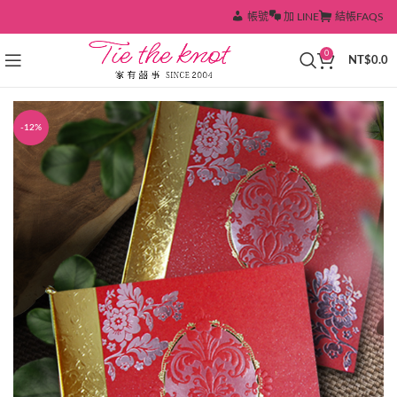
帳號
加 LINE
結帳
FAQS
0
NT$
0.0
-12%