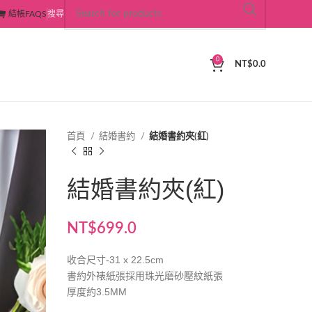
結帳
FAQS
搜尋
0
NT$
0.0
首頁
結婚書約
結婚書約夾(紅)
結婚書約夾(紅)
NT$
699.0
收合尺寸-31 x 22.5cm
書約外裱紙張採用珠光磨砂壓紋紙張
厚度約3.5MM