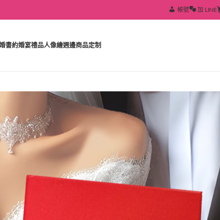
帳號
加 LINE
婚書約
婚宴禮品
人像繪
週邊商品定制