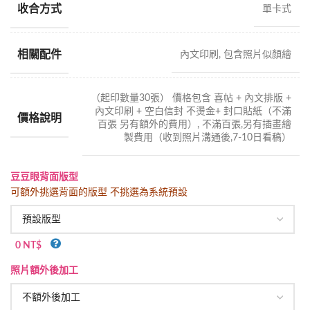
收合方式
單卡式
相關配件
內文印刷, 包含照片似顏繪
（起印數量30張） 價格包含 喜帖 + 內文排版 +
內文印刷 + 空白信封 不燙金+ 封口貼紙（不滿
價格說明
百張 另有額外的費用）, 不滿百張,另有插畫繪
製費用（收到照片溝通後,7-10日看稿）
豆豆眼背面版型
可額外挑選背面的版型 不挑選為系統預設
0 NT$
照片額外後加工