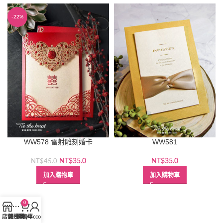
-22%
WW578 雷射雕刻婚卡
WW581
原
目
NT$
35.0
NT$
35.0
NT$
45.0
始
前
加入購物車
加入購物車
價
價
格：
格：
NT$45.0。
NT$35.0。
0
店舖
側邊欄
購物車
My account