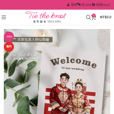
帳號
加 LINE
結帳
FAQS
0
NT$
0.0
-18%
熱門