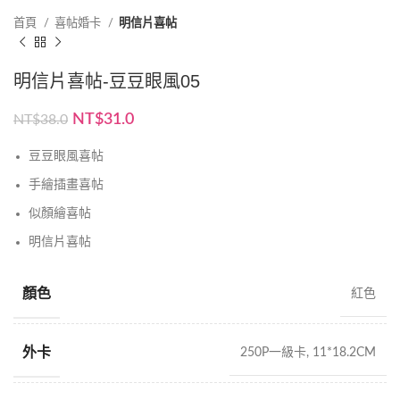
首頁
喜帖婚卡
明信片喜帖
明信片喜帖-豆豆眼風05
原
目
NT$
31.0
NT$
38.0
始
前
價
價
豆豆眼風喜帖
格：
格：
手繪插畫喜帖
NT$38.0。
NT$31.0。
似顏繪喜帖
明信片喜帖
顏色
紅色
外卡
250P一級卡, 11*18.2CM