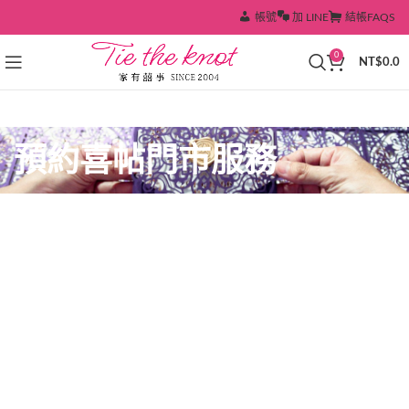
帳號
加 LINE
結帳
FAQS
0
NT$
0.0
預約喜帖門市服務