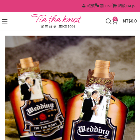
帳號
加 LINE
結帳
FAQS
0
NT$
0.0