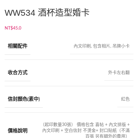
WW534 酒杯造型婚卡
NT$
45.0
相關配件
內文印刷, 包含相片, 吊牌小卡
收合方式
外卡左右翻
信封顏色(素中)
紅色
（起印數量30張） 價格包含 喜帖 + 內文排版 +
價格說明
內文印刷 + 空白信封 不燙金+ 封口貼紙（不滿
百張 另有額外的費用）