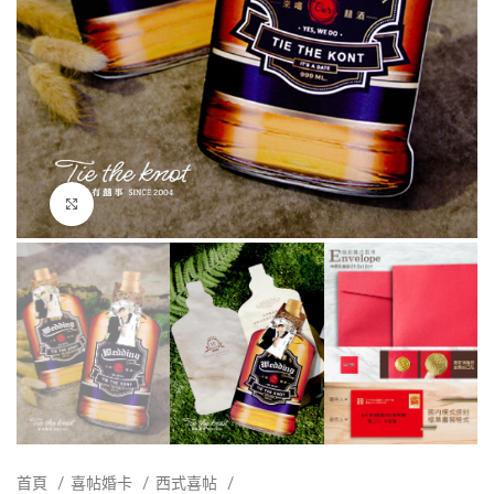
點擊放大
首頁
喜帖婚卡
西式喜帖