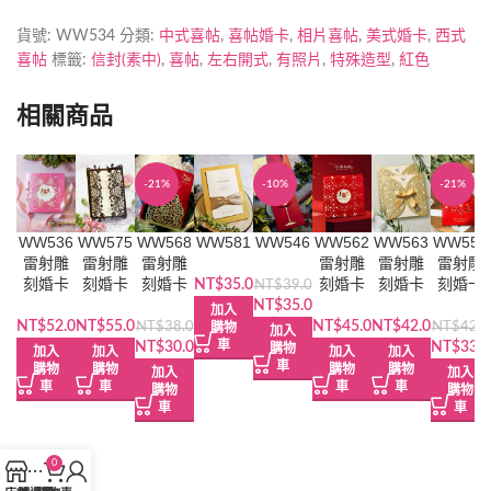
貨號:
WW534
分類:
中式喜帖
,
喜帖婚卡
,
相片喜帖
,
美式婚卡
,
西式
喜帖
標籤:
信封(素中)
,
喜帖
,
左右開式
,
有照片
,
特殊造型
,
紅色
相關商品
-21%
-10%
-21%
WW536
WW575
WW568
WW581
WW546
WW562
WW563
WW555
雷射雕
雷射雕
雷射雕
雷射雕
雷射雕
雷射雕
刻婚卡
刻婚卡
刻婚卡
刻婚卡
刻婚卡
刻婚卡
NT$
35.0
NT$
39.0
原
目
NT$
35.0
加入
始
前
NT$
52.0
NT$
55.0
NT$
45.0
NT$
42.0
NT$
38.0
NT$
42.0
購物
加入
原
目
車
價
價
原
NT$
30.0
NT$
33.0
購物
加入
加入
加入
加入
始
前
格：
車
格：
始
購物
購物
購物
購物
加入
加入
車
車
價
價
NT$39.0。
NT$35.0。
車
車
價
購物
購物
格：
車
格：
格：
車
NT$38.0。
NT$30.0。
NT$42.
0