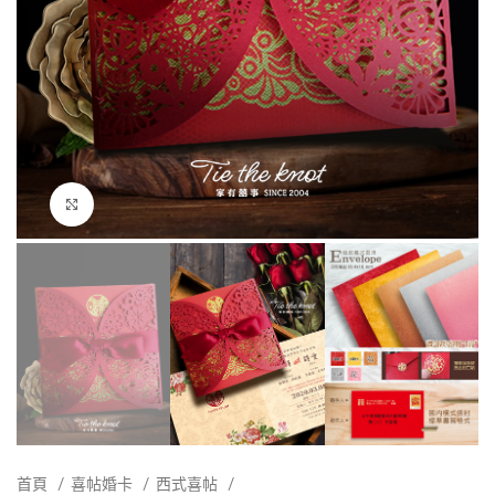
點擊放大
首頁
喜帖婚卡
西式喜帖