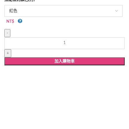
NT$
WW238
雷
射
雕
加入購物車
刻
婚
卡
數
量