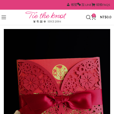
帳號
加 LINE
結帳
FAQS
0
NT$
0.0