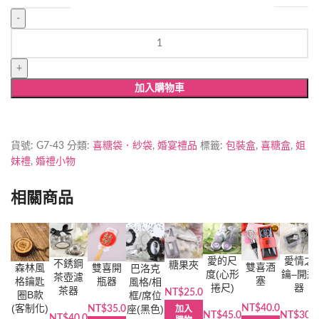
11*13CM
中
國
風
加入購物車
錦
囊
袋
數
貨號:
G7-43
分類:
喜糖袋．紗袋
,
婚宴禮品
標籤:
包裝盒
,
喜糖盒
,
姐
量
妹禮
,
婚禮小物
相關商品
愛的尺
愛情之
不銹鋼
糖果夾
雙喜酒
森林風
雙喜開
巴洛克
度(心形
鑰–開瓶
茶壺濾
塞
格鑰匙
瓶器
風格/相
捲尺)
器
茶器
NT$
25.0
圈B款
框/席位
(客制化)
座(黑色)
NT$
40.0
NT$
35.0
加入
NT$
45.0
NT$
30.0
NT$
40.0