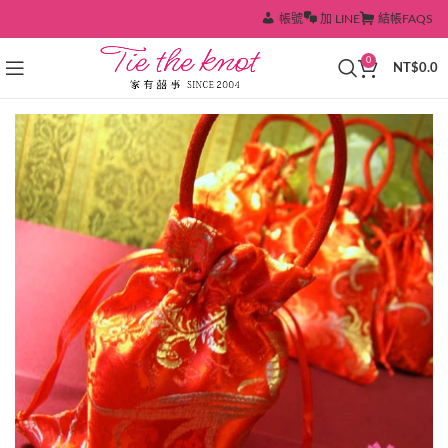
帳號
加 LINE
結帳
FAQS
0
NT$
0.0