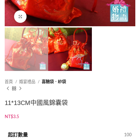
點擊放大
首頁
婚宴禮品
喜糖袋．紗袋
11*13CM中國風錦囊袋
NT$
3.5
起訂數量
100