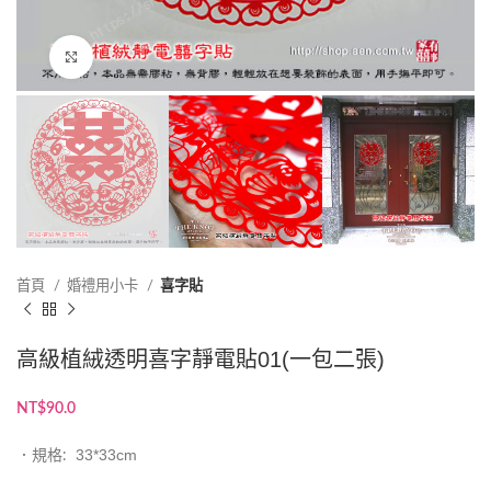
點擊放大
首頁
婚禮用小卡
喜字貼
高級植絨透明喜字靜電貼01(一包二張)
NT$
90.0
33*33cm
．規格: