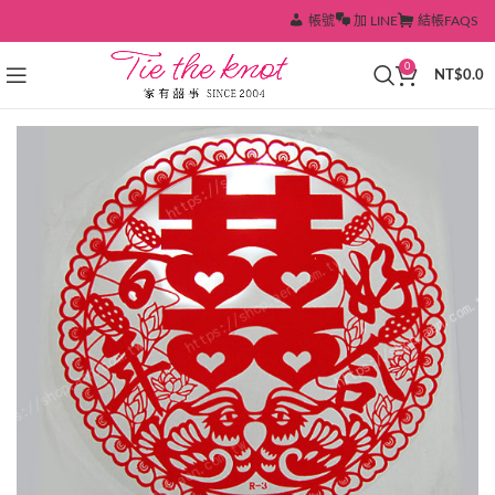
帳號
加 LINE
結帳
FAQS
0
NT$
0.0