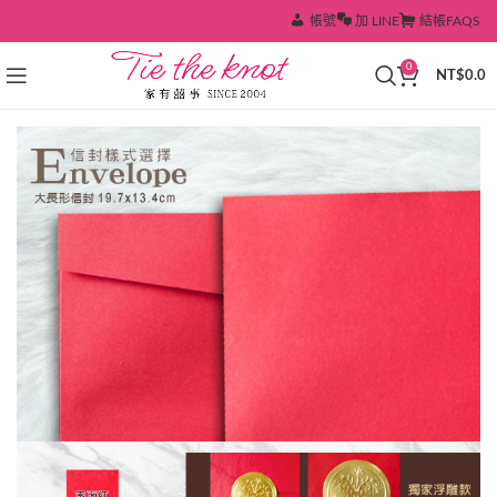
帳號
加 LINE
結帳
FAQS
0
NT$
0.0