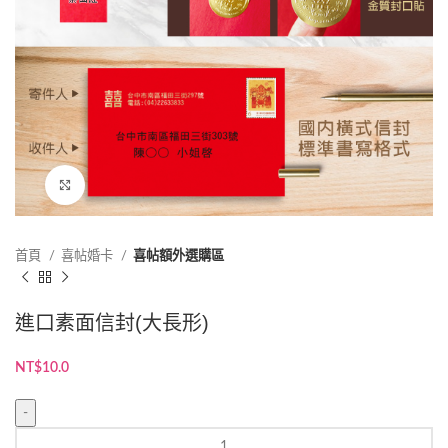
點擊放大
首頁
喜帖婚卡
喜帖額外選購區
進口素面信封(大長形)
NT$
10.0
進