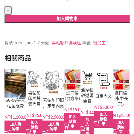
口
素
面
加入購物車
信
封
(大
長
貨號:
letter_box1-2
分類:
喜帖額外選購區
標籤:
後加工
形)
數
相關商品
量
全家福
進口信
進口信
喜帖加
敬邀燙
自定內文
封(方形)
封(中長
封
印照片
50-99張喜
喜帖加印照
金費
形)
素內頁
帖製版費
片定制內頁
NT$
300.0
NT$
15.0
NT$
3.0
加入
NT$
15.0
N
NT$
25.0
加入
NT$
1,100.0
NT$
2,500.0
購物
加
購物
加入
加入
車
入
加入購
加入購
車
購物
購物
購
物車
物車
車
車
物