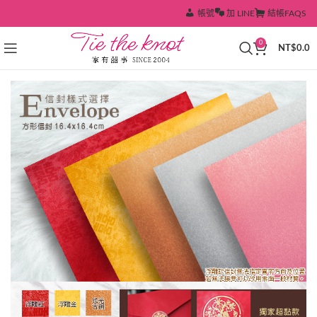
帳號
加 LINE
結帳
FAQS
0
NT$
0.0