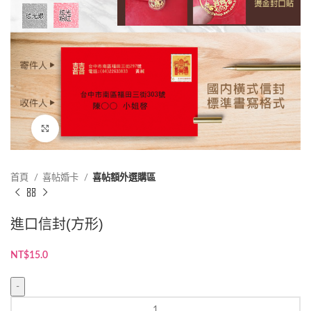
點擊放大
首頁
喜帖婚卡
喜帖額外選購區
進口信封(方形)
NT$
15.0
進