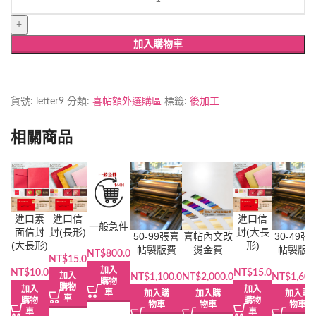
口
信
封
加入購物車
(方
形)
數
量
貨號:
letter9
分類:
喜帖額外選購區
標籤:
後加工
相關商品
進口素
進口信
進口信
一般急件
面信封
封(長形)
封(大長
50-99張喜
喜帖內文改
30-49張
(大長形)
形)
帖製版費
燙金費
帖製版
NT$
800.0
NT$
15.0
加入
NT$
10.0
NT$
15.0
加入
NT$
1,100.0
NT$
2,000.0
NT$
1,600
購物
購物
加入
加入
車
加入購
加入購
加入購
車
購物
購物
物車
物車
物車
車
車