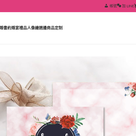
帳號
加 LINE
婚書約
婚宴禮品
人像繪
週邊商品定制