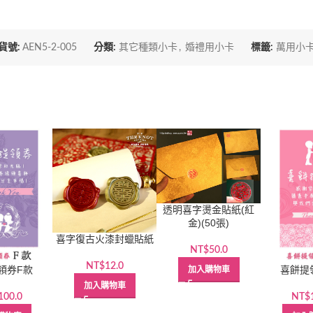
貨號:
AEN5-2-005
分類:
其它種類小卡
,
婚禮用小卡
標籤:
萬用小
透明喜字燙金貼紙(紅
金)(50張)
喜字復古火漆封蠟貼紙
NT$
50.0
NT$
12.0
領券F款
喜餅提
加入購物車
加入購物車
100.0
NT$