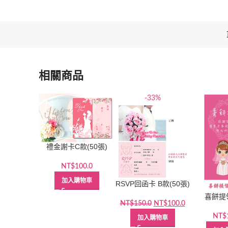
相關商品
-33%
禮金謝卡C款(50張)
NT$
100.0
加入購物車
RSVP回函卡 B款(50張)
喜餅提
原
目
NT$
150.0
NT$
100.0
始
前
NT$
加入購物車
價
價