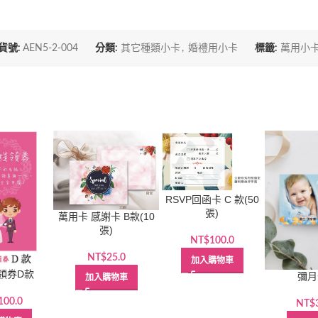
貨號:
AEN5-2-004
分類:
其它種類小卡
,
婚禮用小卡
標籤:
萬用小
RSVP回函卡 C 款(50
張)
萬用卡 感謝卡 B款(10
張)
NT$
100.0
NT$
25.0
加入購物車
領券D款
彌月
加入購物車
100.0
NT$