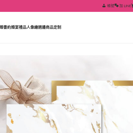
帳號
加 LINE
婚書約
婚宴禮品
人像繪
週邊商品定制