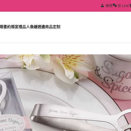
帳號
加 LINE
婚書約
婚宴禮品
人像繪
週邊商品定制