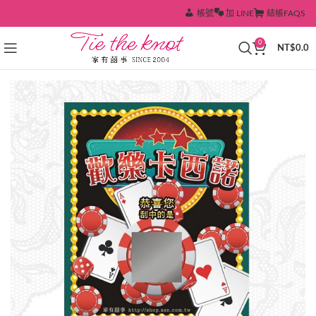
帳號
加 LINE
結帳
FAQS
0
NT$
0.0