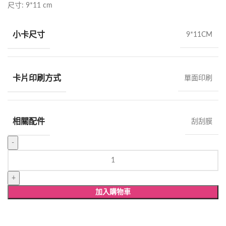
尺寸: 9*11 cm
小卡尺寸
9*11CM
卡片印刷方式
單面印刷
相關配件
刮刮膜
歡
樂
卡
西
加入購物車
諾
刮
刮