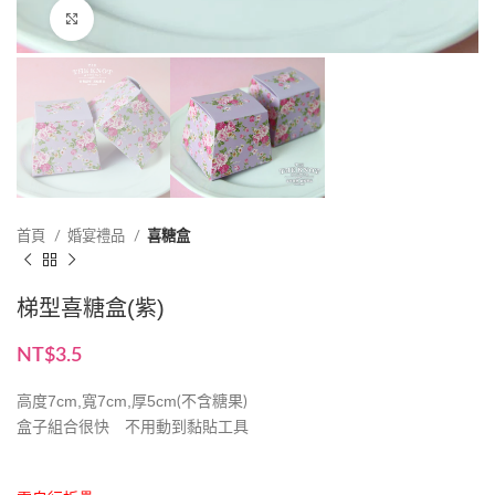
點擊放大
首頁
婚宴禮品
喜糖盒
梯型喜糖盒(紫)
NT$
3.5
高度7cm,寬7cm,厚5cm
(不含糖果)
盒子組合很快 不用動到黏貼工具