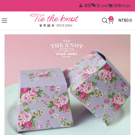
帳號
加 LINE
結帳
FAQS
0
NT$
0.0