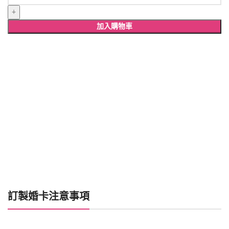
寫
婚
卡-
加入購物車
S008(10
張)
數
量
訂製婚卡注意事項