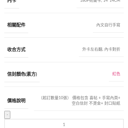
內卡
180P荷蘭卡, 14*14CM
相關配件
內文自行手寫
收合方式
外卡左右翻, 內卡對折
信封顏色(素方)
紅色
（起訂數量10張） 價格包含 喜帖 + 手寫內頁+
價格說明
空白信封 不燙金+ 封口貼紙
手