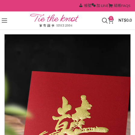
帳號
加 LINE
結帳
FAQS
0
NT$
0.0