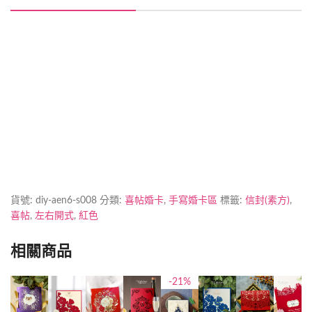
喜帖製作時間
加印急件
貨號:
diy-aen6-s008
分類:
喜帖婚卡
,
手寫婚卡區
標籤:
信封(素方)
,
喜帖
,
左右開式
,
紅色
相關商品
-21%