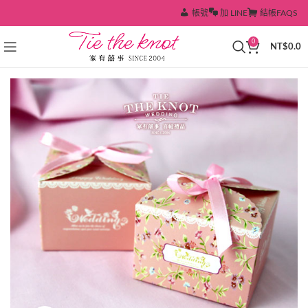
帳號
加 LINE
結帳
FAQS
0
NT$
0.0