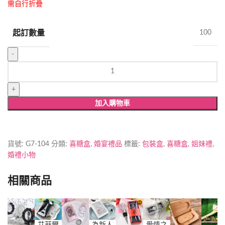
疊
需自行折
起訂數量
100
小
碎
花
喜
加入購物車
糖
盒
(粉)
數
貨號:
G7-104
分類:
喜糖盒
,
婚宴禮品
標籤:
包裝盒
,
喜糖盒
,
姐妹禮
,
量
婚禮小物
相關商品
艾菲爾
愛情之
為新人