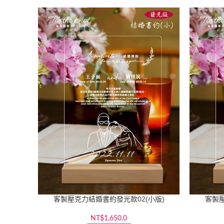
客製壓克力結婚書約發光款02(小版)
客製壓
NT$
1,650.0