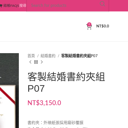
結帳
FAQS
搜尋
0
NT$
0.0
首頁
結婚書約
客製結婚書約夾組P07
客製結婚書約夾組
P07
NT$
3,150.0
書約夾：外裱紙張採用磨砂覆膜