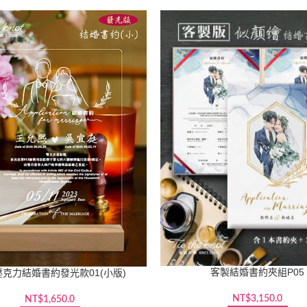
客製結婚書約夾組P05
克力結婚書約發光款01(小版)
NT$
3,150.0
NT$
1,650.0