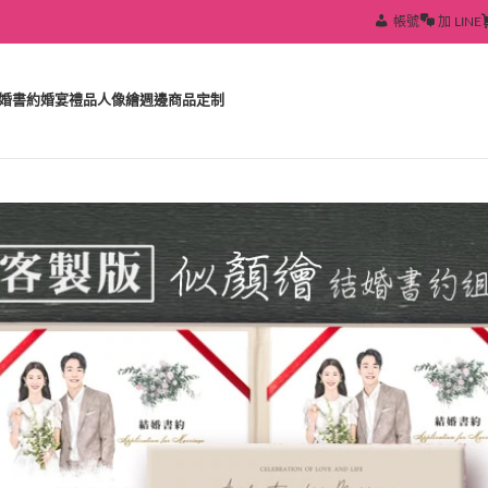
帳號
加 LINE
婚書約
婚宴禮品
人像繪
週邊商品定制