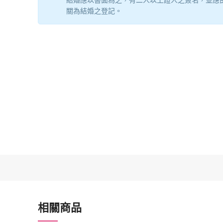
結婚應以書面為之，有二人以上證人之簽名，並應
關為結婚之登記。
外裱紙張採用磨砂覆膜
相關商品