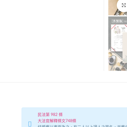
民法第 982 條
大法官解釋條文748條