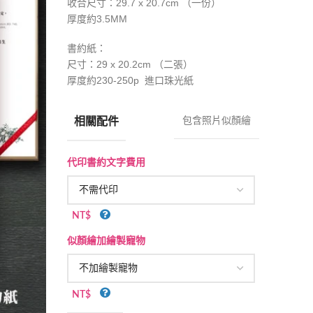
收合尺寸：29.7 x 20.7cm （一份）
厚度約3.5MM
書約紙：
29 x 20.2cm （二張）
尺寸：
厚度約230-250p 進口珠光紙
相關配件
包含照片似顏繪
代印書約文字費用
NT$
似顏繪加繪製寵物
NT$