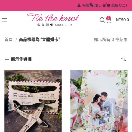
帳號
加 LINE
結帳
FAQS
0
NT$
0.0
依
首頁
商品標籤為 “立體婚卡”
顯示所有 3 筆結果
熱
銷
度
顯示側邊欄
排
序